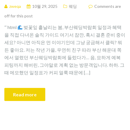
zweqa
10월 29, 2025
웨딩
Comments are
off for this post
“`html
벚꽃잎 흩날리는 봄, 부산웨딩박람회 일정과 혜택
을 직접 다녀온 솔직 가이드 여기서 잠깐, 혹시 결혼 준비 중이
세요? 아니면 아직은 먼 이야기인데 그냥 궁금해서 클릭? 뭐
든 좋아요. 저는 작년 가을, 우연히 친구 따라 부산 해운대 쪽
에서 열렸던 부산웨딩박람회에 들렀다가… 음, 묘하게 예복
피팅까지 해버린, 그야말로 계획 없는 방문객입니다. 하하. 그
때 메모했던 일정표가 커피 얼룩 때문에 […]
Read more