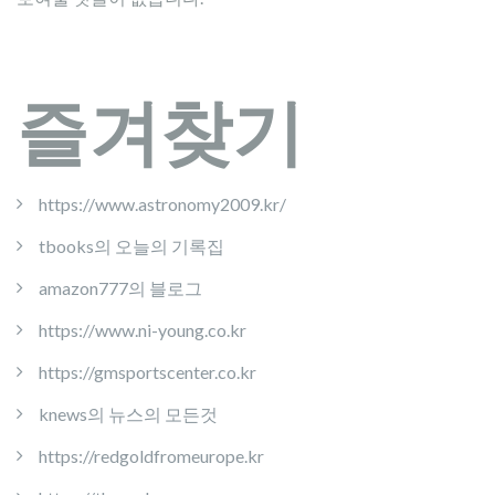
즐겨찾기
https://www.astronomy2009.kr/
tbooks의 오늘의 기록집
amazon777의 블로그
https://www.ni-young.co.kr
https://gmsportscenter.co.kr
knews의 뉴스의 모든것
https://redgoldfromeurope.kr